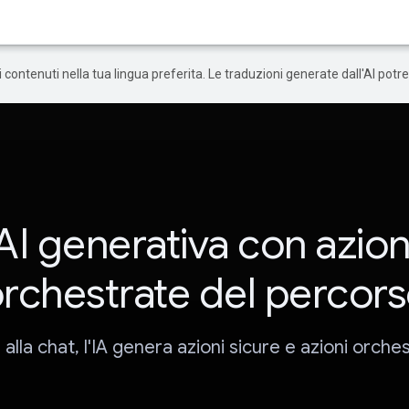
 i contenuti nella tua lingua preferita. Le traduzioni generate dall'AI pot
AI generativa con azion
rchestrate del percor
 alla chat, l'IA genera azioni sicure e azioni orche