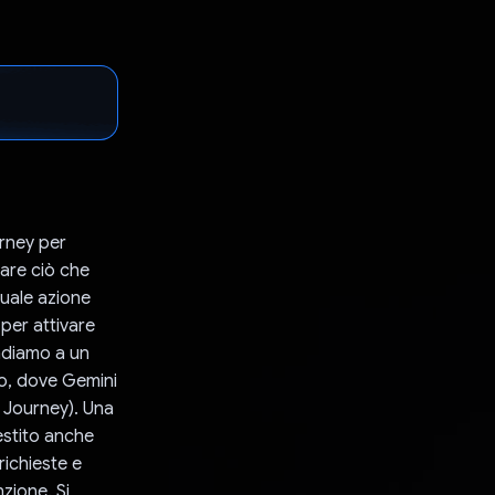
urney per
care ciò che
quale azione
 per attivare
ondiamo a un
to, dove Gemini
da Journey). Una
estito anche
richieste e
zione. Si