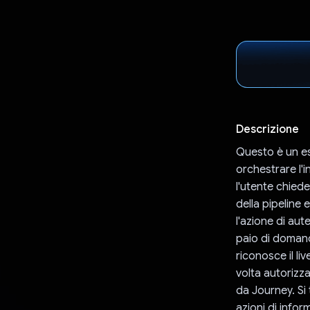
Descrizione
Questo è un es
orchestrare l'i
l'utente chiede
della pipeline 
l'azione di au
paio di domand
riconosce il li
volta autorizz
da Journey. Si 
azioni di infor