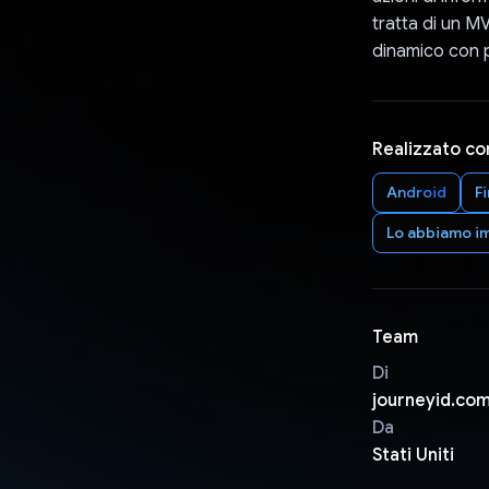
tratta di un M
dinamico con pr
Realizzato co
Android
F
Lo abbiamo im
Team
Di
journeyid.com
Da
Stati Uniti