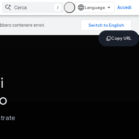
/
Accedi
rebbero contenere errori.
i
so
strate