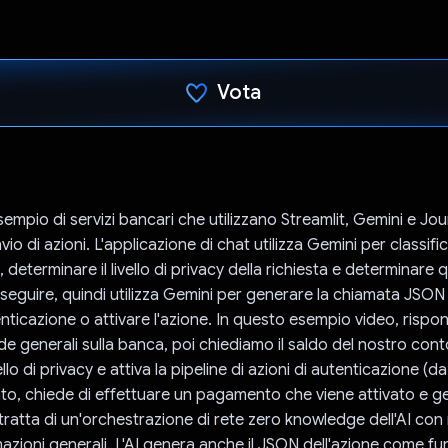
Vota
Ho votato
empio di servizi bancari che utilizzano Streamlit, Gemini e Jo
nvio di azioni. L'applicazione di chat utilizza Gemini per classifi
, determinare il livello di privacy della richiesta e determinare 
eseguire, quindi utilizza Gemini per generare la chiamata JSON
tenticazione o attivare l'azione. In questo esempio video, risp
e generali sulla banca, poi chiediamo il saldo del nostro con
vello di privacy e attiva la pipeline di azioni di autenticazione (
ato, chiede di effettuare un pagamento che viene attivato e g
tratta di un'orchestrazione di rete zero knowledge dell'AI con 
mazioni generali. L'AI genera anche il JSON dell'azione come fun