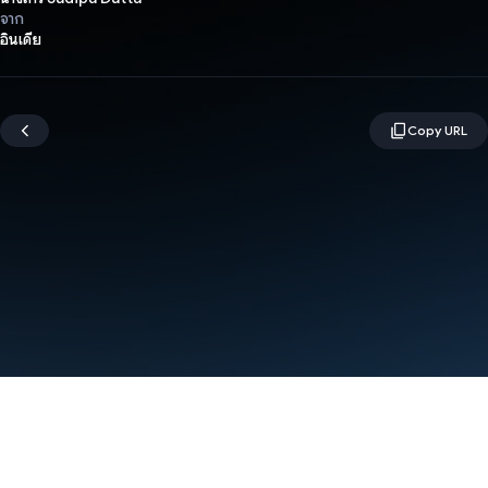
จาก
อินเดีย