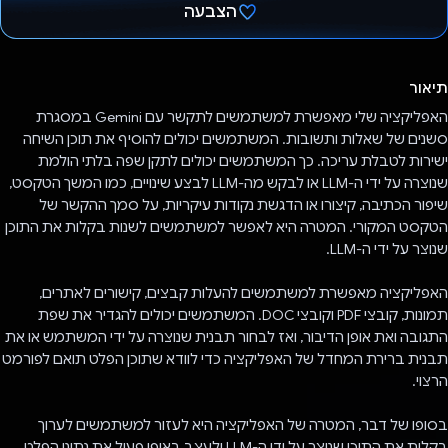
הצבעה
הצבעת!
תיאור
האפליקציה שלי מאפשרת למשתמשים לתקשר עם Gemini במסגרת
סשנים של שאלות ותשובות. המשתמשים יכולים להוסיף את תוכן השיחה
ישירות לטבלת עריכה. כך המשתמשים יכולים לתקן שפה בלתי הולמת
שנוצרה על ידי ה-LLM או לבקש מה-LLM לבצע שינויים, כמו המשך הטקסט,
שיפור הכתיבה, קיצורו או הדגשת נקודות עיקריות, על סמך ההקשר של
הטקסט המקורי. המטרה היא לאפשר למשתמשים לשנות בקלות את התוכן
שנוצר על ידי ה-LLM.
האפליקציה מאפשרת למשתמשים להעלות קבצים, קישורים לאתרים,
תמונות, קובצי PDF וקובצי DOC. המשתמשים יכולים להגדיר את שפת
התגובה ואת אופן הדיבור, ואז לבחור תבנית שנוצרה על ידי המשתמש או את
תבנית ברירת המחדל של האפליקציה כדי לוודא שתוכן הפלט תואם לפורמט
הרצוי.
בסופו של דבר, המטרה של האפליקציה היא לעזור למשתמשים לערוך
בקלות את התוכן שנוצר על ידי ה-LLM ולעצב באופן פעיל את נתוני הפלט.