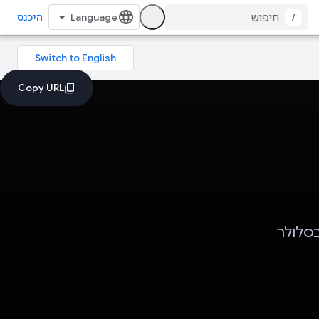
/
היכנס
 בסלולר