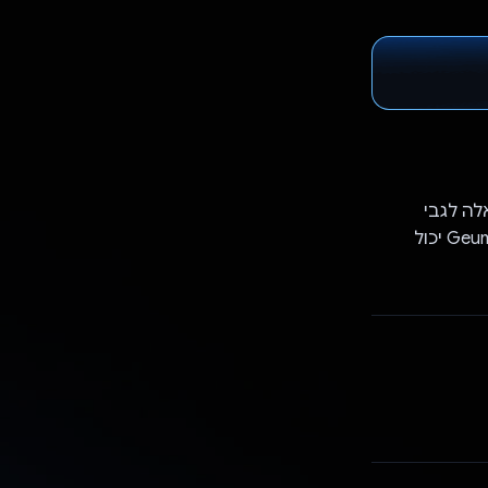
לענות על כל שאלה לגבי
תוכניות סלולריות בקוריאה על סמך נתונים בזמן אמת מהשרת. ה-AI של Geumsooni יכול