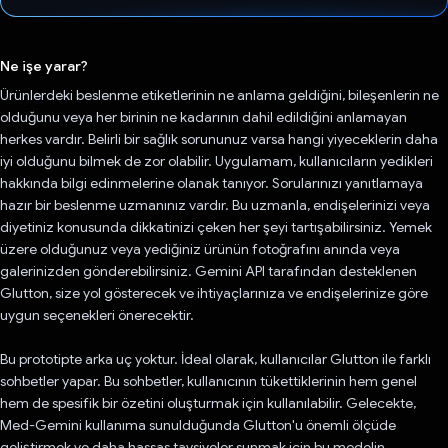
Oy verildi.
Ne işe yarar?
Ürünlerdeki beslenme etiketlerinin ne anlama geldiğini, bileşenlerin ne
olduğunu veya her birinin ne kadarının dahil edildiğini anlamayan
herkes vardır. Belirli bir sağlık sorununuz varsa hangi yiyeceklerin daha
iyi olduğunu bilmek de zor olabilir. Uygulamam, kullanıcıların yedikleri
hakkında bilgi edinmelerine olanak tanıyor. Sorularınızı yanıtlamaya
hazır bir beslenme uzmanınız vardır. Bu uzmanla, endişelerinizi veya
diyetiniz konusunda dikkatinizi çeken her şeyi tartışabilirsiniz. Yemek
üzere olduğunuz veya yediğiniz ürünün fotoğrafını anında veya
galerinizden gönderebilirsiniz. Gemini API tarafından desteklenen
Glutton, size yol gösterecek ve ihtiyaçlarınıza ve endişelerinize göre
uygun seçenekleri önerecektir.
Bu prototipte arka uç yoktur. İdeal olarak, kullanıcılar Glutton ile farklı
sohbetler yapar. Bu sohbetler, kullanıcının tükettiklerinin hem genel
hem de spesifik bir özetini oluşturmak için kullanılabilir. Gelecekte,
Med-Gemini kullanıma sunulduğunda Glutton'u önemli ölçüde
geliştirmek ve daha hassas tavsiyeler sunmak için bu modelin