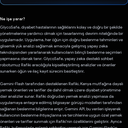
Oy verildi.
Ne işe yarar?
GlycoSafe, diyabet hastalarının sağlıklarını kolay ve doğru bir şekilde
yönetmelerine yardımcı olmak için tasarlanmış devrim niteliğinde bir
uygulamadır. Uygulama, her öğün için doğru beslenme tahminleri ve
glisemik yük analizi sağlamak amacıyla gelişmiş yapay zeka
teknolojisinden yararlanarak kullanıcıların bilinçli beslenme seçimleri
yapmasına olanak tanır. GlycoSafe, yapay zeka destekli sohbet
robotumuz Rafiki aracılığıyla kişiselleştirilmiş analizler ve öneriler
sunarken öğün ve ilaç kayıt sürecini basitleştirir.
Gemini-Flash tarafından desteklenen Rafiki, Kenya mutfağına dayalı
yemek önerileri ve tarifler de dahil olmak üzere diyabet yönetimine
dair analizler sunar. Rafiki doğrudan yemek analizi yapmasa da
uygulamaya entegre edilmiş bilgisayar görüşü modelleri tarafından
sağlanan beslenme bilgilerine erişir. Gemini API, bu verileri işleyerek
kullanıcının beslenme ihtiyaçlarına ve tercihlerine uygun özel yemek
önerileri ve tarifler sunmak için Rafiki'nin özelliklerini geliştirir. Ayrıca
Rafiki, kullanıcılarla anlamlı sohbetler yapmak için Gemini-Flash'ın