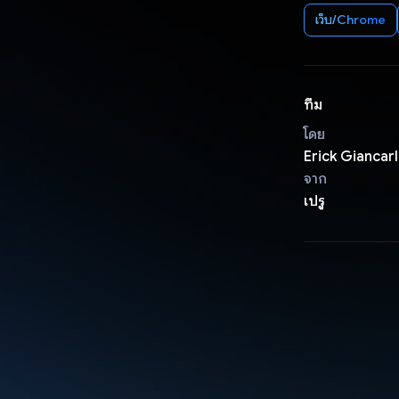
เว็บ/Chrome
ทีม
โดย
Erick Giancar
จาก
เปรู