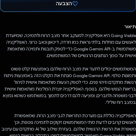
הצבעה
הצבעת!
תיאור
Going Visible היא אפליקציה למעקב אחר מצב הרוח ולתמיכה, שמיועדת
לאנשים עם מחלות בלתי נראות כמו חרדה, דיכאון וכאב כרוני. האפליקציה
משתמשת ב-Google Gemini API כדי לספק תובנות ותמיכה מותאמות
אישית על סמך הנתונים הרגשיים של המשתמשים.
המשתמשים יכולים לתעד את מצב הרוח שלהם באמצעות קלט פשוט
ותמונות סלפי. Google Gemini API מנתח את הקלט הזה באמצעות ניתוח
רגשות מתקדם וזיהוי פנים, כדי לספק הצעות מותאמות אישית לניהול
בריאות הנפש שלהם. בנוסף, האפליקציה יוצרת המלצות מותאמות אישית
לבני משפחה ולחברים, ומציעה להם דרכים לתמוך במשתמש כשהוא נמצא
במצב רוח שלילי.
האפליקציה כוללת גם מערכת התראות לגבי מצב הרוח, שמאפשרת
לאנשים קרובים לדעת מתי המשתמשים זקוקים לתמיכה נוספת, וכך
משפרת את הרשת הרגשית שלהם. בעזרת שילוב של AI מתקדם עם עיצוב
אנושי, Going Visible מאפשר למשתמשים לנווט בתהליך בריאות הנפש