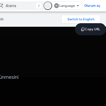
/
Oturum aç
lir.
rünmesini