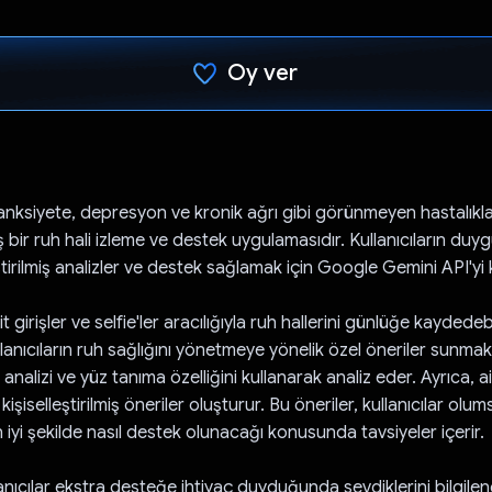
Oy ver
Oy verildi.
anksiyete, depresyon ve kronik ağrı gibi görünmeyen hastalıklar
ş bir ruh hali izleme ve destek uygulamasıdır. Kullanıcıların duyg
eştirilmiş analizler ve destek sağlamak için Google Gemini API'yi k
it girişler ve selfie'ler aracılığıyla ruh hallerini günlüğe kaydede
lanıcıların ruh sağlığını yönetmeye yönelik özel öneriler sunmak i
analizi ve yüz tanıma özelliğini kullanarak analiz eder. Ayrıca, ai
kişiselleştirilmiş öneriler oluşturur. Bu öneriler, kullanıcılar ol
iyi şekilde nasıl destek olunacağı konusunda tavsiyeler içerir.
nıcılar ekstra desteğe ihtiyaç duyduğunda sevdiklerini bilgilen