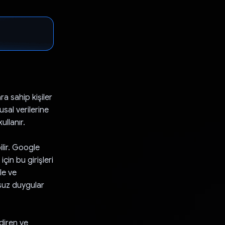
a sahip kişiler
usal verilerine
ullanır.
bilir. Google
çin bu girişleri
le ve
umsuz duygular
diren ve