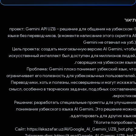
הצבעת!
תיאור
1-проект: Gemini API UZB – решение для общения на узбекском
языке без переводчиков. (в моменте написание этого скрипта AI
Gemini не отвечал на узб.)
Цель проекта: создать многоязычную версию AI Gemini, чтобы
искусственный интеллект был доступен для миллионов людей,
говорящих на узбекском языке.
Проблема: Gemini плохо понимает узбекский язык, что
ограничивает его полезность для узбекоязычных пользователей.
Переводчики, хоть и полезны, несовершенны и могут искажать
смысл, особенно в творческих задачах, подобных составлению
акростихов.
Решение: разработать специальные промпты для улучшения
понимания узбекского языка AI Gemini. Это решение можно
адаптировать для других языков.
Хотите попробовать?
* Сайт: https://akazafar.uz/AI/Google_AI_Gemini_UZB_bot.php
* Telegram-бот: https://t.me/Google_AI_Gemini_UZB_bot