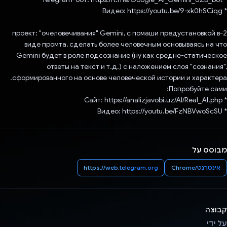
* Видео: https://youtu.be/9-xk0hSCiqg
2-проект: "очеловечивания" Gemini, с помаши предустановкой в
виде промта, сделать более человечным основываясь на что
Gemini будет в роле подсознание (ну как средне-статическое
ответы на текст и т.д.) с наложением слоя "сознания",
сформированного на основе человеческой истории и характера.
Попробуйте сами:
* Сайт: https://analizjavobi.uz/AI/Real_AI.php
* Видео: https://youtu.be/FzNBVwoScSU
מבוסס על
אינטרנט/Chrome
https://web.telegram.org
קבוצה
על ידי