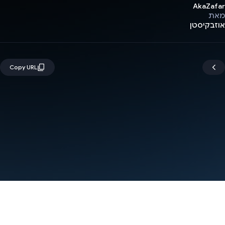
AkaZafar
מאת
אוזבקיסטן