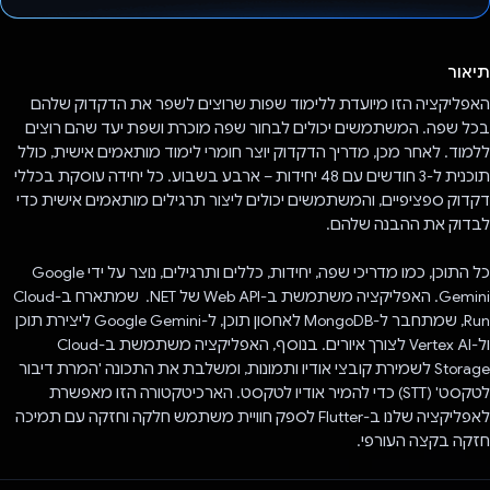
הצבעת!
תיאור
האפליקציה הזו מיועדת ללימוד שפות שרוצים לשפר את הדקדוק שלהם
בכל שפה. המשתמשים יכולים לבחור שפה מוכרת ושפת יעד שהם רוצים
ללמוד. לאחר מכן, מדריך הדקדוק יוצר חומרי לימוד מותאמים אישית, כולל
תוכנית ל-3 חודשים עם 48 יחידות – ארבע בשבוע. כל יחידה עוסקת בכללי
דקדוק ספציפיים, והמשתמשים יכולים ליצור תרגילים מותאמים אישית כדי
לבדוק את ההבנה שלהם.
כל התוכן, כמו מדריכי שפה, יחידות, כללים ותרגילים, נוצר על ידי Google
Gemini. האפליקציה משתמשת ב-Web API של ‎ .NET שמתארח ב-Cloud
Run, שמתחבר ל-MongoDB לאחסון תוכן, ל-Google Gemini ליצירת תוכן
ול-Vertex AI לצורך איורים. בנוסף, האפליקציה משתמשת ב-Cloud
Storage לשמירת קובצי אודיו ותמונות, ומשלבת את התכונה 'המרת דיבור
לטקסט' (STT) כדי להמיר אודיו לטקסט. הארכיטקטורה הזו מאפשרת
לאפליקציה שלנו ב-Flutter לספק חוויית משתמש חלקה וחזקה עם תמיכה
חזקה בקצה העורפי.