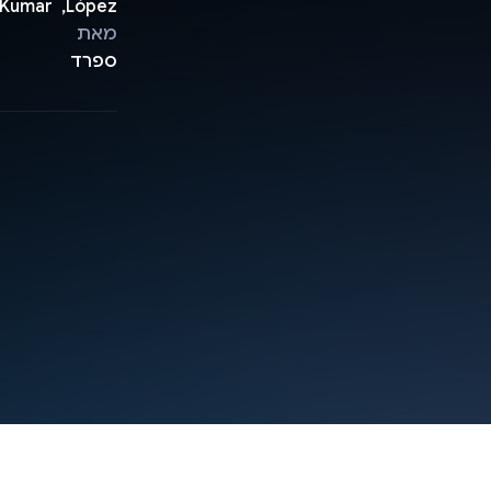
López, ‏ Sanjoy Kumar, ‏ Ivan Apedo, ‏ Irune Lansorena
מאת
ספרד