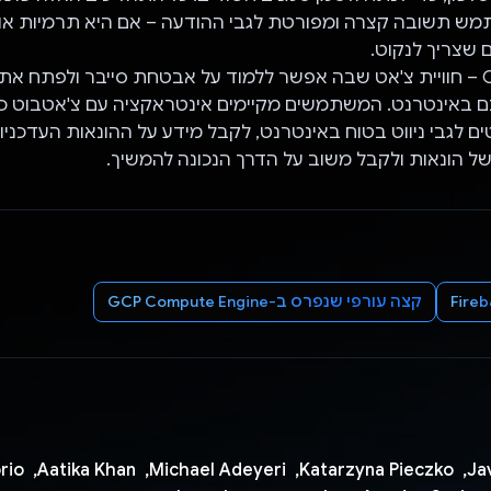
ש תשובה קצרה ומפורטת לגבי ההודעה – אם היא תרמיות או 
 שצריך לנקוט.
2. Cybermentor – חוויית צ'אט שבה אפשר ללמוד על אבטחת סייבר ולפתח א
ם באינטרנט. המשתמשים מקיימים אינטראקציה עם צ'אטבוט כ
ם לגבי ניווט בטוח באינטרנט, לקבל מידע על ההונאות העדכניו
ל הונאות ולקבל משוב על הדרך הנכונה להמשיך.
Fire
קצה עורפי שנפרס ב-GCP Compute Engine
Javier Santolaria, ‏