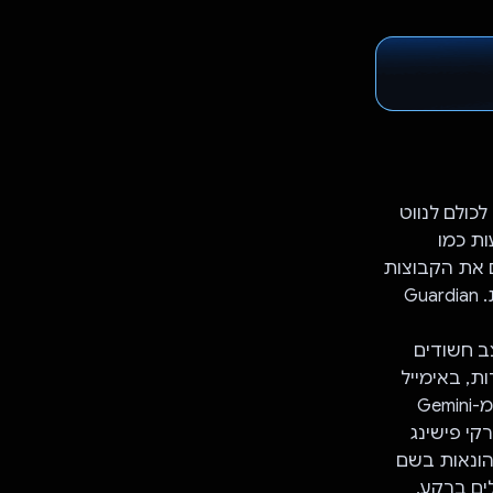
עוזר לכולם לנווט
ות כמו
ם את הקבוצות
האלה בגלל גורמים כמו ידע טכני מוגבל, בידוד חברתי או נקודות חולשה כלכליות. Guardian
Guardi כל הודעה או מצב חשודים
 הודעה, בקוד QR לקידום מכירות, באימייל
משולח לא ידוע. האלגוריתמים המתקדמים שלנו משלבים את העוצמה של ה-AI מ-Gemini
קי פישינג
Goog או באימייל, סורקי הונאות בשם
ים ברקע,