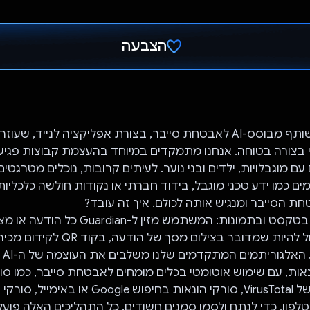
הצבעה
הצבעת!
Guardian הוא שותף מבוסס-AI לאבטחת סייבר, בצורת אפליקציה לנייד, ש
י בצורה בטוחה. אנחנו מתמקדים במיוחד בהעצמת קבוצות פגיע
עם מוגבלויות, ילדים ובני נוער. לעיתים קרובות, נוכלים מטרגטי
 הסייבר ומנגיש אותה לכולם. איך זה עובד?
1. זיהוי תרמיות בטקסט ובתמונות: המשתמש מזין ל-an
שהוא מזהה. יכול להיות שמדובר בצילום מסך של
ונאות, עם שימוש אוטומטי בכלים מומחים לאבטחת סייבר, כמו סור
ווירוסים חזקים של VirusTotal, סורקי הונאות בחיפוש le
ון, כדי לנתח ולסמן סמנים חשודים. כל התהליכים האלה פועל