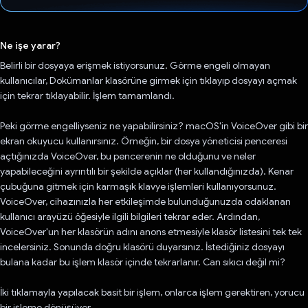
Oy verildi.
Ne işe yarar?
Belirli bir dosyaya erişmek istiyorsunuz. Görme engeli olmayan
kullanıcılar, Dokümanlar klasörüne girmek için tıklayıp dosyayı açmak
için tekrar tıklayabilir. İşlem tamamlandı.
Peki görme engelliyseniz ne yapabilirsiniz? macOS'in VoiceOver gibi bir
ekran okuyucu kullanırsınız. Örneğin, bir dosya yöneticisi penceresi
açtığınızda VoiceOver, bu pencerenin ne olduğunu ve neler
yapabileceğini ayrıntılı bir şekilde açıklar (her kullandığınızda). Kenar
çubuğuna gitmek için karmaşık klavye işlemleri kullanıyorsunuz.
VoiceOver, cihazınızla her etkileşimde bulunduğunuzda odaklanan
kullanıcı arayüzü öğesiyle ilgili bilgileri tekrar eder. Ardından,
VoiceOver'un her klasörün adını anons etmesiyle klasör listesini tek tek
incelersiniz. Sonunda doğru klasörü duyarsınız. İstediğiniz dosyayı
bulana kadar bu işlem klasör içinde tekrarlanır. Can sıkıcı değil mi?
İki tıklamayla yapılacak basit bir işlem, onlarca işlem gerektiren, yorucu
bir işleme dönüşüyor.