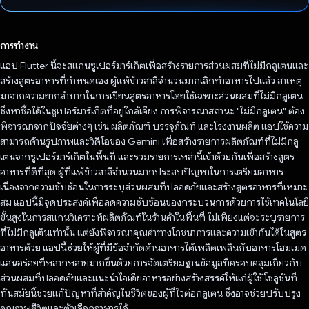
โหวตแล้ว
การทำงาน
แอป Flutter นี้จะสแกนซูเปอร์มาร์เก็ตเพื่อสร้างรายการส่วนผสมที่ไม่มีกลูเตนและ
สร้างสูตรอาหารที่กำหนดเอง ผู้แพ้ข้าวสาลีจำนวนมากเลิกทำอาหารไปแล้ว สาเหตุ
มาจากความยากลำบากในการเขียนสูตรอาหารโดยใช้เฉพาะส่วนผสมที่ไม่มีกลูเตน
ซึ่งหาซื้อได้ในซูเปอร์มาร์เก็ตที่อยู่ใกล้เคียง การพิจารณาสถานะ "ไม่มีกลูเตน" ต้อง
พิจารณาจากปัจจัยต่างๆ เช่น ผลิตภัณฑ์ บรรจุภัณฑ์ และโรงงานผลิต แอปใช้ความ
สามารถด้านรูปภาพและวิดีโอของ Gemini เพื่อสร้างรายการผลิตภัณฑ์ที่ไม่มีกลู
เตนจากซูเปอร์มาร์เก็ตในพื้นที่ และรวมรายการเหล่านี้เข้าด้วยกันเพื่อสร้างสูตร
อาหารที่ดีที่สุด ผู้ที่แพ้ข้าวสาลีจำนวนมากประสบปัญหาในการเตรียมอาหาร
เนื่องจากความซับซ้อนในการระบุส่วนผสมที่ปลอดภัยและสร้างสูตรอาหารที่เหมาะ
สม แอปนี้มีจุดประสงค์เพื่อลดความซับซ้อนของกระบวนการด้วยการใช้เทคโนโลยี
ขั้นสูงในการสแกนวิเคราะห์ผลิตภัณฑ์ในร้านค้าในพื้นที่ ไม่เพียงแต่จะระบุรายการ
ที่ไม่มีกลูเต็นเท่านั้น แต่ยังพิจารณาคุณค่าทางโภชนาการและความเข้ากันได้ในสูตร
อาหารด้วย แอปนี้ช่วยให้ผู้ที่มีข้อจํากัดด้านอาหารได้เพลิดเพลินกับอาหารโฮมเมด
แสนอร่อยที่หลากหลายมากขึ้นด้วยการจัดเตรียมฐานข้อมูลที่ครอบคลุมเกี่ยวกับ
ส่วนผสมที่ปลอดภัยและแนะนำไอเดียอาหารอย่างสร้างสรรค์ให้แก่ผู้ใช้ โซลูชันที่
ทันสมัยนี้ช่วยแก้ปัญหาที่สำคัญในชีวิตของผู้ที่ไวต่อกลูเตน ซึ่งอาจช่วยปรับปรุง
คุณภาพชีวิตและตัวเลือกอาหารได้