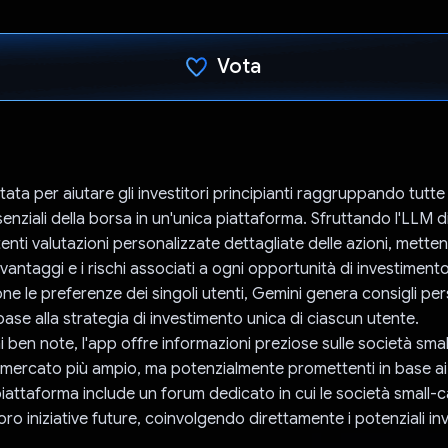
Vota
Ho votato
ata per aiutare gli investitori principianti raggruppando tutte l
 essenziali della borsa in un'unica piattaforma. Sfruttando l'LLM d
tenti valutazioni personalizzate dettagliate delle azioni, mette
 svantaggi e i rischi associati a ogni opportunità di investime
ne le preferenze dei singoli utenti, Gemini genera consigli per
n base alla strategia di investimento unica di ciascun utente.
ni ben note, l'app offre informazioni preziose sulle società sm
 mercato più ampio, ma potenzialmente promettenti in base ai 
 piattaforma include un forum dedicato in cui le società small
oro iniziative future, coinvolgendo direttamente i potenziali inv