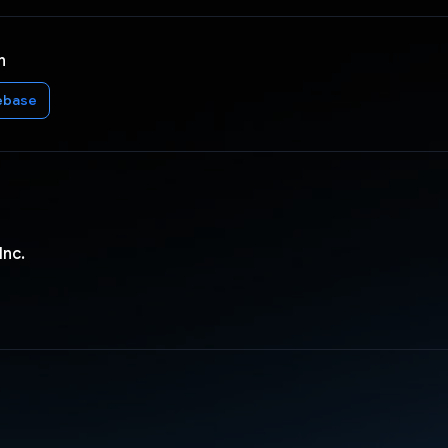
n
ebase
Inc.