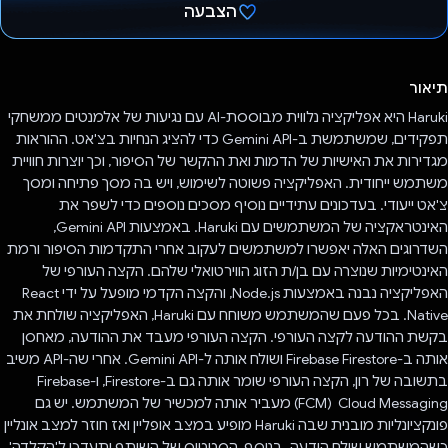
הצבעה
הצבעת!
תיאור
Haruki היא אפליקציה נלווית מבוססת-AI עם נגיעות של אלמנטים ממשחקי
תפקידים, שמשתמשת ב-Gemini API כדי להציג הנחיות בצ'אט. ההוראות
מגדירות את האישיות של הדמות ואת ההקשר של הסיפור, וכך יוצרות חוויית
משתמש ייחודית. האפליקציה פשוטה לשימוש, ויש בה מסך פתיחה ומסך
צ'אט ייעודי. בעדכונים עתידיים נוסיף מסכים נוספים כדי לשפר את
האינטראקציה של המשתמשים עם Haruki. באמצעות Gemini API,
השדרוגים האלה יאפשרו למשתמשים לעקוב אחרי התקדמות הסיפור ורמת
האינטימיות שנוצרה עם בן/ת הזוג הווירטואלי שלהם. הקצה העורפי של
האפליקציה נבנה באמצעות Node.js, והקצה הקדמי מופעל על ידי React
Native. בכל פעם שהמשתמש משוחח עם Haruki, האפליקציה שולחת את
בקשת ההודעה לקצה העורפי. הקצה העורפי מעבד את ההודעה, מאחסן
אותה ב-Firebase Firestore ושולח אותה ל-Gemini API. אחרי שה-API משיב
בתשובה של רון, הקצה העורפי שומר אותה גם ב-Firestore, ו-Firebase
Cloud Messaging ‏ (FCM) מעביר אותה למכשיר של המשתמש. יש גם
פונקציונליות מובנית שבה Haruki מופיע במצב אופליין ואז חוזר למצב אונליין
כשהמשתמש שולח הודעה. בנוסף, הסטטוס של השותף יתעדכן ל'הקלדה'