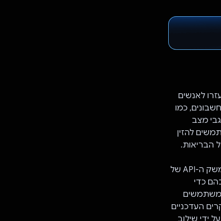
זרו לאנשים
שבונים, כמו
גבי מצב
משים להזין
ל הבריאות.
כדי לשפר את הפונקציונליות והדיוק של האפליקציה, שילבנו את Gemini API. ממשק ה-API של
בהם כדי
Gemini  כדי להבטיח שהמשתמשים
רים העדכניים
 ידי שילוב