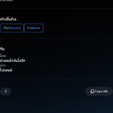
สร้างขึ้นด้วย
เว็บ/Chrome
Firebase
ทีม
โดย
ม่วงอมน้ำเงินไอริส
จาก
โปแลนด์