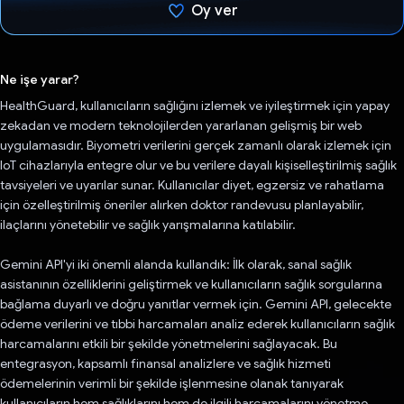
Oy ver
Oy verildi.
Ne işe yarar?
HealthGuard, kullanıcıların sağlığını izlemek ve iyileştirmek için yapay
zekadan ve modern teknolojilerden yararlanan gelişmiş bir web
uygulamasıdır. Biyometri verilerini gerçek zamanlı olarak izlemek için
IoT cihazlarıyla entegre olur ve bu verilere dayalı kişiselleştirilmiş sağlık
tavsiyeleri ve uyarılar sunar. Kullanıcılar diyet, egzersiz ve rahatlama
için özelleştirilmiş öneriler alırken doktor randevusu planlayabilir,
ilaçlarını yönetebilir ve sağlık yarışmalarına katılabilir.
Gemini API'yi iki önemli alanda kullandık: İlk olarak, sanal sağlık
asistanının özelliklerini geliştirmek ve kullanıcıların sağlık sorgularına
bağlama duyarlı ve doğru yanıtlar vermek için. Gemini API, gelecekte
ödeme verilerini ve tıbbi harcamaları analiz ederek kullanıcıların sağlık
harcamalarını etkili bir şekilde yönetmelerini sağlayacak. Bu
entegrasyon, kapsamlı finansal analizlere ve sağlık hizmeti
ödemelerinin verimli bir şekilde işlenmesine olanak tanıyarak
kullanıcıların hem sağlıklarını hem de ilgili harcamalarını yönetme