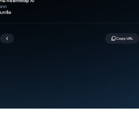
ทีม HealthMap AI
จาก
บราซิล