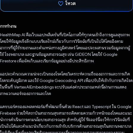
โหวต
โหวตแล้ว
การทำงาน
HealthMap AI คือเว็บแอปพลิเคชันที่เปิดโอกาสให้ทุกคนเข้าถึงการดูแลสุขภาพ
โดยให้ข้อมูลเชิงลึกแบบเรียลไทม์เกี่ยวกับการวินิจฉัยที่เป็นไปได้โดยอิงตาม
อาการที่ผู้ใช้รายงานและตำแหน่งทางภูมิศาสตร์ โดยแอปจะผสานรวมข้อมูลจากผู้
ใช้ โรงพยาบาล และฐานข้อมูลสาธารณสุข เช่น GIDEON โดยใช้ Google
Firestore เพื่อจัดเก็บและเรียกข้อมูลอย่างมีประสิทธิภาพ
แอปจะคํานวณความน่าจะเป็นของโรคโดยวิเคราะห์ความถี่ของอาการและการเกิด
โรคระดับภูมิภาค และใช้ Google Geocoding API เพื่อปรับให้เข้ากับการเกิดโรค
ในพื้นที่ VertexAIEmbeddings จะปรับแต่งค่าประมาณเหล่านี้ผ่านการแสดง
ภาพเวกเตอร์ของอาการและโรค
แดชบอร์ดของแพลตฟอร์มที่พัฒนาขึ้นด้วย React และ Typescript ใน Google
Firebase ช่วยให้สถาบันสาธารณสุขสามารถติดตามความก้าวหน้าของโรคและแนะ
นําการดําเนินการตามนโยบายสาธารณสุข สำหรับผู้ใช้ ฟีเจอร์นี้จะให้การวินิจฉัยที่
เป็นไปได้และคำแนะนำเกี่ยวกับการเข้ารับบริการด้านสาธารณสุขในสถานพยาบาล
ใกล้เคียง ซึ่งเพิ่มประสิทธิภาพตามความเชี่ยวชาญและความสามารถของสถาน