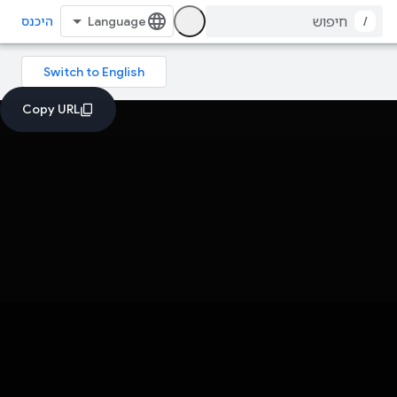
/
היכנס