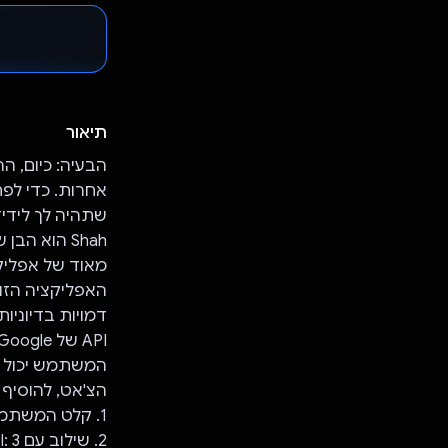
תיאור
הבעיה: כיום, ה
מאוד של אפליק
המשתמש יכול ל
הצ'אט, להוסיף 
1. קלט המשתמש: המשתמש מספק פרטים על שני תווים ונושא לשיחה.
2. שילוב עם Gemini API: 3. תצוגת השיחה: