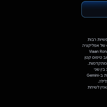
פשיות רבות
Viaan Ronak , פיתח אב טיפוס של אפליקציה
ה לכל החיים, שתאפשר לך לדון בכל נושא ולהרגיש טוב יותר. Viaan Ronak
 רק אב טיפוס קטן
 מתקדמות.
אלוג בין שני
דמויות בדיוניות על סמך הקלט של המשתמש. לאחר מכן, האפליקציה משתמשת ב-Gemini
גלילה.
זין לשיחת