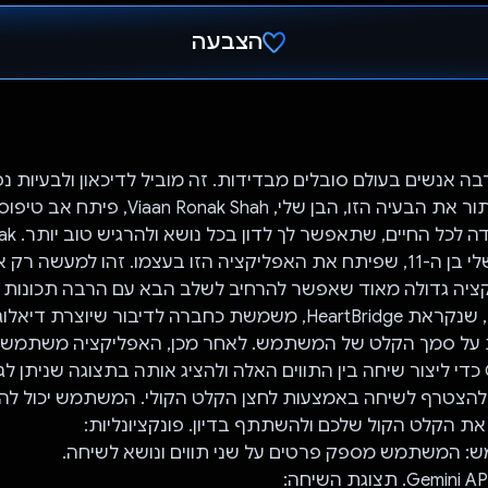
הצבעה
הצבעת!
רבה אנשים בעולם סובלים מבדידות. זה מוביל לדיכאון ולבעיות נ
אחרות. כדי לפתור את הבעיה הזו, הבן שלי, Shah
שתהיה לך לידיד
Shah הוא הבן שלי בן ה-11, שפיתח את האפליקציה הזו בעצמו. זהו למעשה
ציה גדולה מאוד שאפשר להרחיב לשלב הבא עם הרבה תכונות
האפליקציה הזו, שנקראת HeartBridge, משמשת כחברה לדיבור שיוצרת די
API של Google כדי ליצור שיחה בין התווים האלה ולהציג אותה בתצוגה שניתן ל
הצטרף לשיחה באמצעות לחצן הקלט הקולי. המשתמש יכול להא
את הקלט הקול שלכם ולהשתתף בדיון. פונקציונליות: