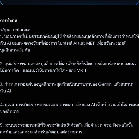
โหวตแล้ว
การทำงาน
<App features>
1. ป้อนภาษาที่เป็นธรรมชาติของผู้ใช้ คำอธิบายของบุคลิกภาพที่ต้องการกำหนดให้
กับ AI ของเพศตรงข้ามที่ต้องการ โปรไฟล์ AI และ MBTI เพื่อสร้างพรอมต์
บุคลิกภาพเริ่มต้น
2. คุณสร้างพรอมต์ของบุคลิกภาพได้ละเอียดยิ่งขึ้นโดยการตั้งค่าน้ำหนักของแนว
โน้มการคิด T และแนวโน้มการเอาใจใส่ F ของ MBTI
3. กําหนดพรอมต์ของบุคลิกภาพสุดท้ายเป็นบทบาทของ Gemini แล้วสนทนา
กับ AI
4. คุณสามารถวิเคราะห์อารมณ์จากการตอบกลับของ AI เพื่อทําความเข้าใจอารมณ์
ของอีกฝ่าย
5. ระบบจะรวมอารมณ์ที่วิเคราะห์แล้วเข้าด้วยกันเพื่อคํานวณความพึงพอใจขั้น
สุดท้ายและแสดงผลสําหรับคําตอบแต่ละรายการ