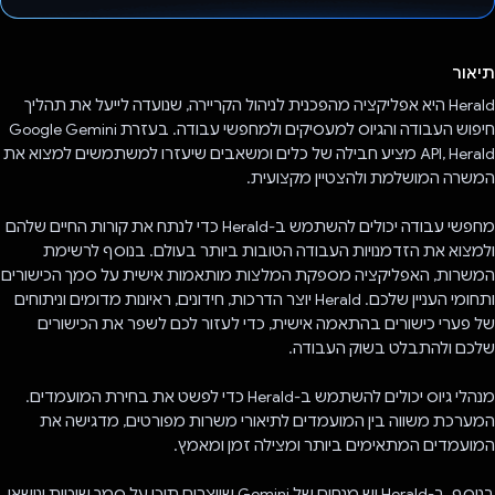
הצבעת!
תיאור
Herald היא אפליקציה מהפכנית לניהול הקריירה, שנועדה לייעל את תהליך
חיפוש העבודה והגיוס למעסיקים ולמחפשי עבודה. בעזרת Google Gemini
API, Herald מציע חבילה של כלים ומשאבים שיעזרו למשתמשים למצוא את
המשרה המושלמת ולהצטיין מקצועית.
מחפשי עבודה יכולים להשתמש ב-Herald כדי לנתח את קורות החיים שלהם
ולמצוא את הזדמנויות העבודה הטובות ביותר בעולם. בנוסף לרשימת
המשרות, האפליקציה מספקת המלצות מותאמות אישית על סמך הכישורים
ותחומי העניין שלכם. Herald יוצר הדרכות, חידונים, ראיונות מדומים וניתוחים
של פערי כישורים בהתאמה אישית, כדי לעזור לכם לשפר את הכישורים
שלכם ולהתבלט בשוק העבודה.
מנהלי גיוס יכולים להשתמש ב-Herald כדי לפשט את בחירת המועמדים.
המערכת משווה בין המועמדים לתיאורי משרות מפורטים, מדגישה את
המועמדים המתאימים ביותר ומצילה זמן ומאמץ.
בנוסף, ב-Herald יש מנחים של Gemini שיוצרים תוכן על סמך שיטות ונושאי