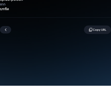
จาก
บราซิล