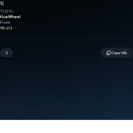
팀
작성자:
HueWheel
From
캐나다