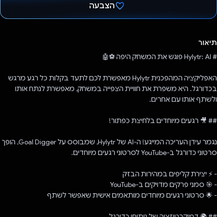
הצבעה
הצבעת!
תיאור
# Hylytr: AI פוגש את המשחק היפה ⚽🤖
האפליקציה המהפכנית Hylytr מאפשרת לכם לתעד בקלות כל רגע מרגש
בכדורגל. היא משפרת את חוויית הצפייה במשחק, מאפשרת לנתח אותו
ולשתף אותו עם אחרים.
## 🎥 רגעים מיוחדים בלחיצת כפתור!
נגמר עידן העריכה המייגע! ה-AI של Hylytr, שמבוסס על Goal Digger, הופך
סרטוני כדורגל ב-YouTube לסרטוני רגעים מיוחדים.
- ⚡ יצירת קליפים במהירות הבזק
- 🎯 סמני פרקים מדויקים ב-YouTube
- 🌟 סרטוני רגעים מיוחדים מותאמים אישית שאפשר לשתף
## 🌍 דמוקרטיזציה של ניתוחי כדורגל