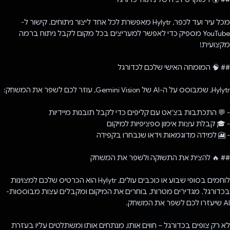
מכל עיר ועד לכפר, Hylytr מאפשרת לכל אחד ליצור ניתוחים. קישור ל-
YouTube מספיק כדי לאפשר למעריצים בכל מקום לקבל ניתוח ברמה
מקצועית!
## 🧠 המומחה האישי שלכם לכדורגל
Hylytr, שמבוסס על ה-AI של Gemini Vision, עוזר לכם לשפר את המשחק:
- 💬 התכתבות בצ'אט עם קליפים כדי לקבל תובנות מיידיות
- 🎓 קבלת עצות אימון ספציפיות למיקום
- 🎦 למידה מדוגמאות וידאו שנבחרו בקפידה
## 🔥 להצית את התשוקה ולשפר את המשחק
לוחמים בסופי שבוע או כוכבים עולים, Hylytr הוא הכרטיס שלכם למצוינות
בכדורגל. מגדירים מטרות, בוחרים את המיקום ומקבלים עצות מבוססות-
AI שיעזרו לכם לשפר את המשחק.
לא רק צופים בכדורגל – חווים אותו, מנתחים אותו ומשתלטים עליו בעזרת