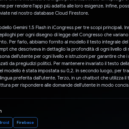
orme per rendere l'app più adatta alle loro esigenze. Infine, p
hiviate nel nostro database Cloud Firestore.
modello Gemini 1.5 Flash in iCongress per tre scopi principali. I
iepiloghi per ogni disegno di legge del Congresso che variano i
o. Per farlo, abbiamo fornito al modello il testo integrale del
pt che descriveva in dettaglio la profondità di ogni livello di 
ona dell'utente per ogni livello e istruzioni per garantire che i
zati da pregiudizi politici. Per mantenere invariato il testo della
l modello è stata impostata su 0,2. In secondo luogo, per tr
 lingua preferita dall'utente. Terzo, in un chatbot che utilizza il
ttura per rispondere alle domande dell'utente in modo concis
n
droid
Firebase