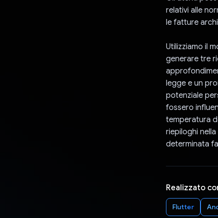
relativi alle n
le fatture arc
Utilizziamo il 
generare tre r
approfondiment
legge e un prom
potenziale pers
fossero influen
temperatura de
riepiloghi nella
determinata fa
Realizzato co
Flutter
An