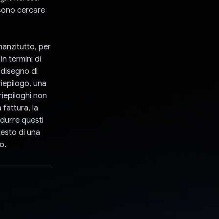
ossono cercare
nnanzitutto, per
n termini di
 disegno di
riepilogo, una
 riepiloghi non
 fattura, la
adurre questi
 testo di una
o.