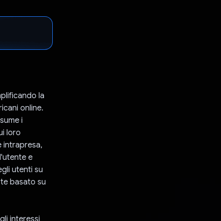
plificando la
icani online.
ssume i
i loro
e intrapresa,
l'utente e
gli utenti su
ste basato su
gli interessi