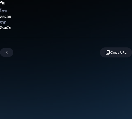
ทีม
โดย
สควอช
จาก
อินเดีย