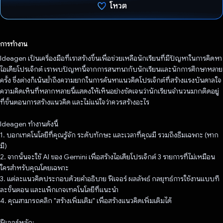
โหวต
โหวตแล้ว
การทำงาน
Ideagen เป็นเครื่องมือที่เราสร้างขึ้นเพื่อช่วยเหลือนักเรียนที่มีปัญหาในการคิดหา
ไอเดียโปรเจ็กต์ เราพบปัญหานี้จากการสนทนากับนักเรียนและนักการศึกษาหลาย
ครั้ง ซึ่งต่างก็เน้นย้ำถึงความยากในการค้นหาแนวคิดโปรเจ็กต์ที่สร้างแรงบันดาลใจ
ความคิดเห็นที่หลากหลายนี้แสดงให้เห็นอย่างชัดเจนว่านักเรียนจำนวนมากติดอยู่
ที่ขั้นตอนการสร้างแนวคิด และไม่แน่ใจว่าควรสร้างอะไร
Ideagen ทำงานดังนี้
1. บอกเทคโนโลยีที่คุณรู้จัก ระดับทักษะ และเวลาที่คุณมี รวมถึงธีมเฉพาะ (หาก
มี)
2. จากนั้นจะใช้ AI ของ Gemini เพื่อสร้างไอเดียโปรเจ็กต์ 3 รายการที่ไม่เหมือน
ใครสำหรับคุณโดยเฉพาะ
3. แต่ละแนวคิดประกอบด้วยคําอธิบาย ฟีเจอร์ ผลลัพธ์ กลยุทธ์การใช้งานแบบที
ละขั้นตอน และแพ็กเกจเทคโนโลยีที่แนะนํา
4. คุณสามารถคลิก "สร้างเพิ่มเติม" เพื่อสร้างแนวคิดเพิ่มเติมได้
ฟีเจอร์หลัก: