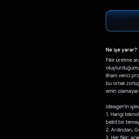
Ne işe yarar?
Fikir üretme ar
oluşturduğumuz
ilham verici p
bu ortak zorluğ
emin olamayara
Ideagen'in işle
1. Hangi teknol
belirli bir temay
2. Ardından, Ge
3. Her fikir; aç