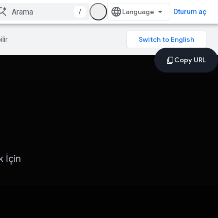
/
Oturum aç
lir.
 İçin