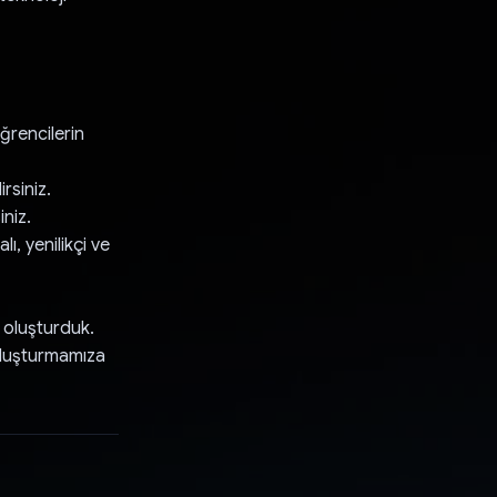
öğrencilerin
irsiniz.
iniz.
ı, yenilikçi ve
 oluşturduk.
 oluşturmamıza