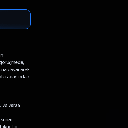
in
a görüşmede,
asına dayanarak
luşturacağından
nu ve varsa
 sunar.
 teknoloji