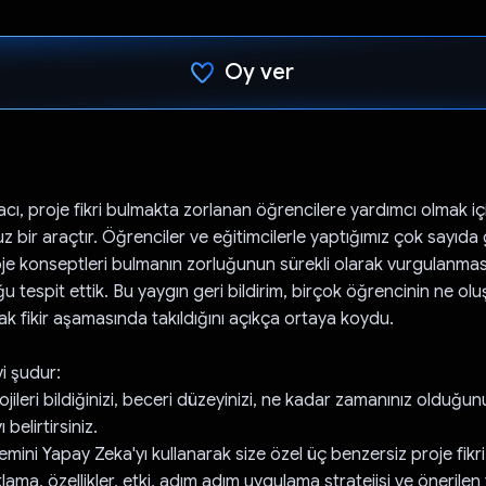
Oy ver
Oy verildi.
acı, proje fikri bulmakta zorlanan öğrencilere yardımcı olmak iç
 bir araçtır. Öğrenciler ve eğitimcilerle yaptığımız çok sayıd
roje konseptleri bulmanın zorluğunun sürekli olarak vurgulanm
u tespit ettik. Bu yaygın geri bildirim, birçok öğrencinin ne o
k fikir aşamasında takıldığını açıkça ortaya koydu.
vi şudur:
ojileri bildiğinizi, beceri düzeyinizi, ne kadar zamanınız olduğu
ı belirtirsiniz.
mini Yapay Zeka'yı kullanarak size özel üç benzersiz proje fikri
ıklama, özellikler, etki, adım adım uygulama stratejisi ve önerilen