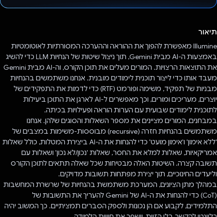
הצבעת!
תיאור
Illumine מאפשרת להפוך את ההוראה וההערכה המסורתיות לאוטומטיות
באמצעות ה-AI מבית Gemini, תוך ניצול שיטות של הנחיות LLM כדי להשיג
את התוצאות הרצויות. המורים מעלים את תוכן הקורס, וה-AI מבית Gemini
מעבד אותו כדי ליצור תוכנית לימודים מובנית. אנחנו משתמשים בהנחיות
מבניות של תפקיד, משימה ופורמט (RTF) כדי לדמות את התפקידים של
יוצרים, מעריכים ומורים, וכך מאפשרים ל-AI לארגן את התוכן ביעילות
לתוכנית לימודים שבועית עם הערות הוראה ופעילויות בכיתה.
במבחנים, המורים מציינים את מספר השאלות והסוגים שלהן. אנחנו
משתמשים בהנחיות חזרה (recursive) מבוססות-משימות במצבים של
'ללא אימון' ו'אימון מועט' כדי להנחות את ה-AI ביצירת המטלות, כולל שאלות
אמריקאיות, שאלות למלא את החסר, שאלות 'נכון/לא נכון' ושאלות עם
תשובה קצרה. השיטות האלה מבטיחות שכל שאלה תתאים לתוכן הקורס
וליעדים החינוכיים, תוך יצירת מפתחות תשובות מדויקים.
במהלך מתן הציונים, המערכת משתמשת בהנחיות של שרשרת המחשבות
(CoT) כדי להנחות את ה-AI של Gemini להעריך את התשובות של
התלמידים, לקבוע אם הן נכונות ולספק הסברים תמציתיים. כך המשוב יהיה
רלוונטי להקשר בלי הזיות, וישפר את חוויית הלמידה.