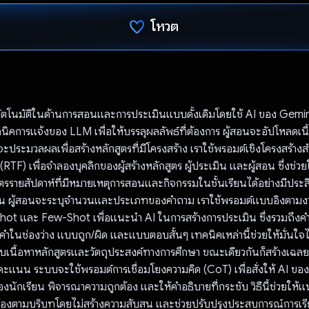
โหวต
โหวตแล้ว
ัตโนมัติในด้านการสอนและการประเมินแบบดั้งเดิมโดยใช้ AI ของ Gemin
คการแจ้งของ LLM เพื่อให้บรรลุผลลัพธ์ที่ต้องการ ผู้สอนจะอัปโหลดเนื้อ
ะประมวลผลเพื่อสร้างหลักสูตรที่มีโครงสร้าง เราใช้พรอมต์เชิงโครงสร้า
TF) เพื่อจำลองบุคลิกของผู้สร้างหลักสูตร ผู้ประเมิน และผู้สอน ซึ่งช่วย
สูตรรายสัปดาห์ที่มีหมายเหตุการสอนและกิจกรรมในชั้นเรียนได้อย่างมีประ
ิน ผู้สอนจะระบุจำนวนและประเภทของคำถาม เราใช้พรอมต์แบบอิงตามงาน
ot และ Few-Shot เพื่อแนะนํา AI ในการสร้างการประเมิน ซึ่งรวมถึ
คำในช่องว่าง แบบถูก/ผิด และแบบตอบสั้นๆ เทคนิคเหล่านี้ช่วยให้มั่นใจไ
บเนื้อหาหลักสูตรและวัตถุประสงค์ทางการศึกษา ขณะเดียวกันก็สร้างเฉลยท
คะแนน ระบบจะใช้พรอมต์การเชื่อมโยงความคิด (CoT) เพื่อสั่งให้ AI ขอ
ักเรียน พิจารณาความถูกต้อง และให้คำอธิบายที่กระชับ วิธีนี้ช่วยให้แน
วข้องตามบริบทโดยไม่สร้างความสับสน และช่วยปรับปรุงประสบการณ์การเรีย