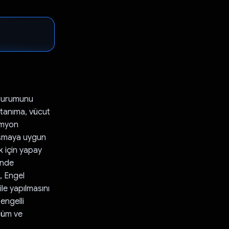
i durumunu
 tanıma, vücut
kamyon
alışmaya uygun
k için yapay
inde
, Engel
le yapılmasını
 engelli
ölüm ve