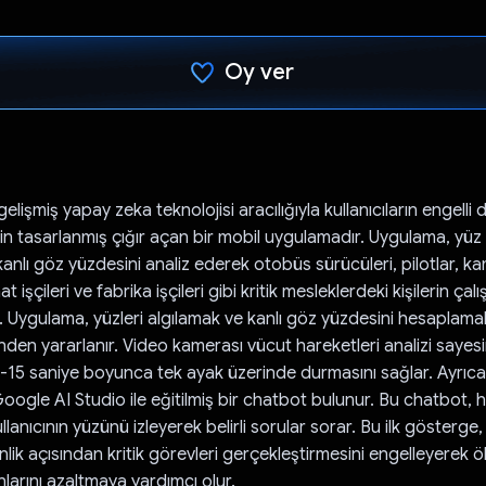
Oy ver
Oy verildi.
elişmiş yapay zeka teknolojisi aracılığıyla kullanıcıların engell
çin tasarlanmış çığır açan bir mobil uygulamadır. Uygulama, yüz
kanlı göz yüzdesini analiz ederek otobüs sürücüleri, pilotlar, 
at işçileri ve fabrika işçileri gibi kritik mesleklerdeki kişilerin ç
r. Uygulama, yüzleri algılamak ve kanlı göz yüzdesini hesaplama
nden yararlanır. Video kamerası vücut hareketleri analizi sayes
10-15 saniye boyunca tek ayak üzerinde durmasını sağlar. Ayrıca
ogle AI Studio ile eğitilmiş bir chatbot bulunur. Bu chatbot, hi
lanıcının yüzünü izleyerek belirli sorular sorar. Bu ilk gösterge,
nlik açısından kritik görevleri gerçekleştirmesini engelleyerek 
larını azaltmaya yardımcı olur.