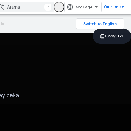
/
Oturum aç
lir.
pay zeka