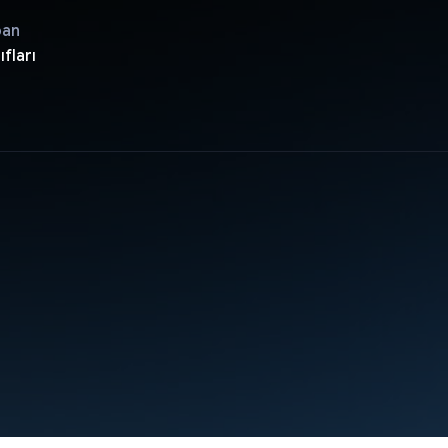
pan
ıfları