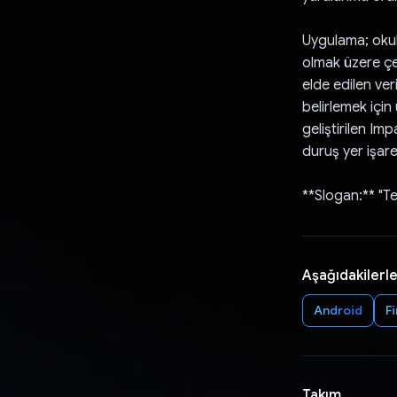
Uygulama; okul 
olmak üzere çe
elde edilen ver
belirlemek için
geliştirilen Im
duruş yer işare
**Slogan:** "Te
Aşağıdakilerle
Android
F
Takım