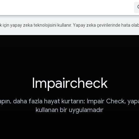
ek için yapay zeka teknolojisini kullanır. Yapay zeka çevirilerinde hata olabi
Impaircheck
apın, daha fazla hayat kurtarın: Impair Check, ya
kullanan bir uygulamadır