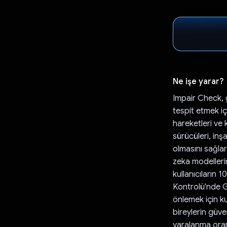
Ne işe yarar?
Impair Check, g
tespit etmek i
hareketleri ve 
sürücüleri, inşa
olmasını sağla
zeka modelleri
kullanıcıların 
Kontrolü'nde Go
önlemek için kul
bireylerin güve
yaralanma oran