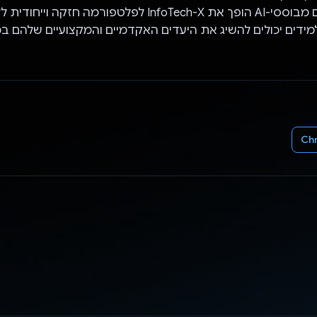
תוכן חינוכי וכלים מבוססי-AI הופך את InfoTech-X לפלטפורמה ח
דים יכולים להשיג את היעדים האקדמיים והמקצועיים שלהם ב