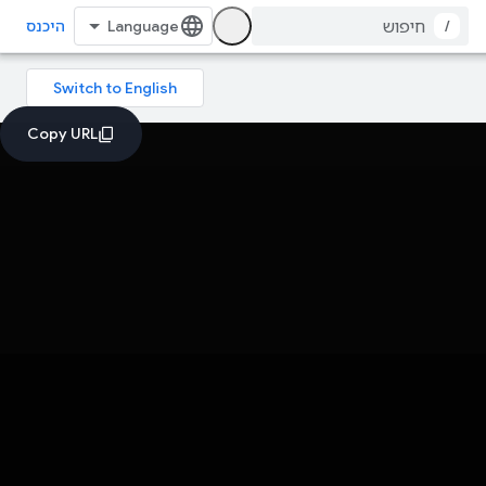
/
היכנס