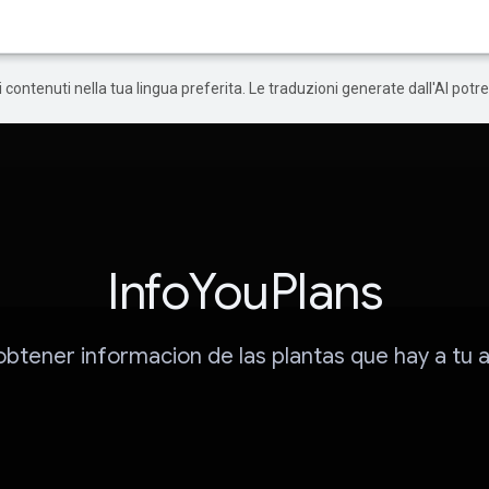
 i contenuti nella tua lingua preferita. Le traduzioni generate dall'AI pot
InfoYouPlans
btener informacion de las plantas que hay a tu 