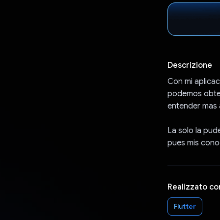
Descrizione
Con mi aplicac
podemos obten
entender mas 
La solo la pud
pues mis conoc
Realizzato co
Flutter