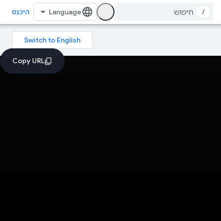
/
היכנס