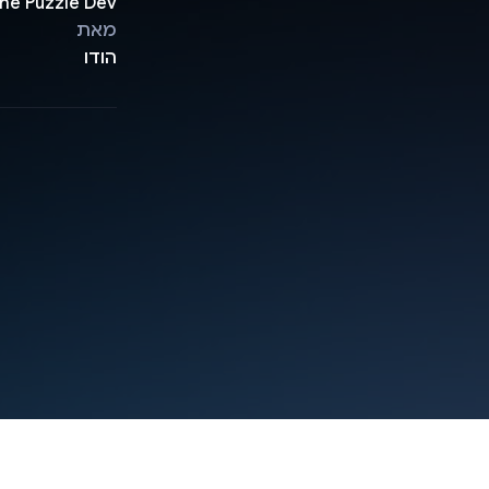
he Puzzle Dev
מאת
הודו