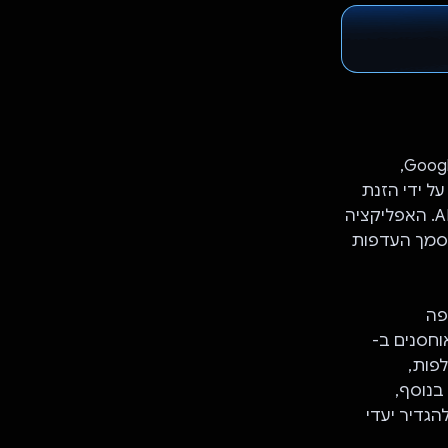
IngreGenius הוא אפליקציית מתכונים חדשנית שמבוססת על Gemini API של Google,
על ידי הזנת
רכיבים, חיפוש לפי שם המתכון או צילום תמונה של הרכיבים לצורך זיהוי מבוסס-AI. האפליקציה
מתכונים על סמך העדפות
יפה
חסנים ב-
לפות,
ם. בנוסף,
גדיר יעדי