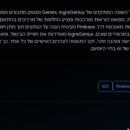
באמצעות מודל השפה המתקדם של Gemini, IngreGenius מספק מת
 מפשט הוראות מורכבות ומציע החלפות של מרכיבים בהתאם 
התזונתיים. אימות מאובטח דרך Firebase מבטיח הגנה על הנתונים תוך 
ומותאם אישית במכשירים שונים. IngreGenius משדרגת את חוויית
שה ומהנה יותר, תוך התאמה לצרכים האישיים של כל אחד. כך א
יומיום.
iOS
Fireba