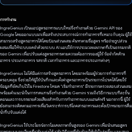
โหวตแล้ว
การทำงาน
IngreGenius เป็นแอปสูตรอาหารแบบใหม่ซึ่งทำงานด้วย Gemini API ของ
Google โดยออกแบบมาเพื่อสร้างประสบการณ์การทำอาหารที่เหมาะกับคุณ ผู้ใช้
สามารถสร้างสูตรอาหารได้โดยป้อนส่วนผสม ค้นหาตามชื่อสูตร หรือถ่ายรูปส่วน
ผสมเพื่อให้ระบบจดจำด้วยระบบ AI แอปใช้การประมวลผลภาษาที่เป็นธรรมชาติ
ของ Gemini เพื่อปรับแต่งสูตรอาหารตามความต้องการของผู้ใช้ ข้อจำกัดด้าน
อาหาร ประเภทอาหาร รสชาติ เวลาทำอาหาร และอาหารประเภทต่างๆ
IngreGenius ไม่ได้มีแค่การสร้างสูตรอาหาร โดยมาพร้อมผู้ช่วยการทำอาหารที่
ครอบคลุม ซึ่งช่วยให้ผู้ใช้บันทึกและตั้งค่าสูตรอาหารเป็นรายการโปรดได้โดยใช้
ข้อมูลที่จัดเก็บไว้ใน Firestore โหมด "เริ่มทำอาหาร" มีรายการตรวจสอบส่วนผสม
พร้อมคำแนะนำในการทดแทนซึ่งทำงานด้วย Gemini รวมถึงวิธีการแบบทีละขั้น
ตอนและการบรรยายด้วยเสียงสำหรับการทำอาหารแบบแฮนด์ฟรี นอกจากนี้ ผู้ใช้
ยังสามารถติดตามอาหารเพื่อวิเคราะห์การบริโภคสารอาหารและตั้งเป้าหมายการดื่ม
น้ำที่ปรับแต่งได้
IngreGenius ใช้ประโยชน์จากโมเดลภาษาขั้นสูงของ Gemini เพื่อนำเสนอสูตร
อาหารแบบละเอียดที่ปรับแต่งได้ ปรับวิธีการที่ซับซ้อนให้เข้าใจง่ายขึ้น และเสนอ