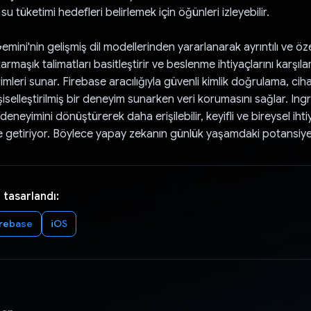
ir su tüketimi hedefleri belirlemek için öğünleri izleyebilir.
mini'nin gelişmiş dil modellerinden yararlanarak ayrıntılı ve özel
karmaşık talimatları basitleştirir ve beslenme ihtiyaçlarını karşıl
leri sunar. Firebase aracılığıyla güvenli kimlik doğrulama, cih
iselleştirilmiş bir deneyim sunarken veri korumasını sağlar. In
eneyimini dönüştürerek daha erişilebilir, keyifli ve bireysel iht
e getiriyor. Böylece yapay zekanın günlük yaşamdaki potansiyel
 tasarlandı:
irebase
iOS