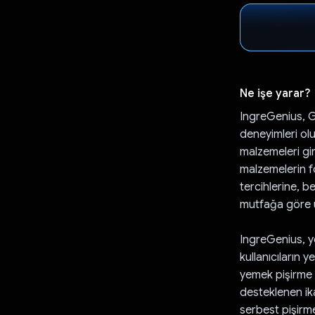
Ne işe yarar?
IngreGenius, Go
deneyimleri olu
malzemeleri gi
malzemelerin fo
tercihlerine, 
mutfağa göre uy
IngreGenius, y
kullanıcıların 
yemek pişirme 
desteklenen ika
serbest pişirme