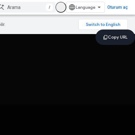
/
Oturum aç
lir.