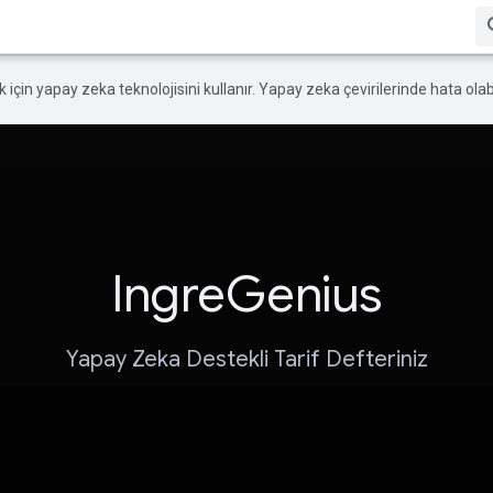
ek için yapay zeka teknolojisini kullanır. Yapay zeka çevirilerinde hata olabi
IngreGenius
Yapay Zeka Destekli Tarif Defteriniz