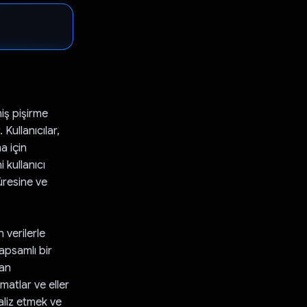
iş pişirme
Kullanıcılar,
a için
 kullanıcı
üresine ve
 verilerle
apsamlı bir
dan
matlar ve eller
naliz etmek ve