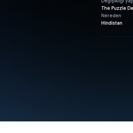
Değişikliği ya
The Puzzle D
Nereden
Hindistan