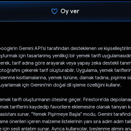
Oy ver
Oy verildi.
ogle'ın Gemini API'si tarafından desteklenen ve kişiselleştirilm
şturmak için tasarlanmış yenilikçi bir yemek tarifi uygulamasıdır. 
rerek, tarif adına göre arayarak veya yapay zeka destekli tanım
toğrafını çekerek tarif oluşturabilir. Uygulama, yemek tariflerini
beslenme kısıtlamalarına, yemek türüne, damak tadına, pişirme s
arlamak için Gemini'nin doğal dil işleme özelliğini kullanır.
emek tarifi oluşturmanın ötesine geçer. Firestore'da depolanan
yemek tariflerini kaydedip favorilere eklemesine olanak tanıyan k
asistanı sunar. "Yemek Pişirmeye Başla" modu, Gemini tarafın
me önerileri içeren malzeme listelerinin yanı sıra adım adım tali
 için sesli anlatım sunar. Ayrıca kullanıcılar, beslenme alımını a