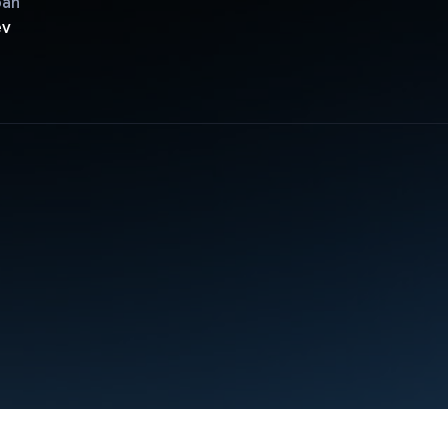
pan
ev