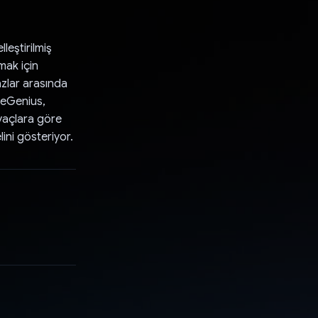
leştirilmiş
amak için
azlar arasında
greGenius,
iyaçlara göre
ini gösteriyor.