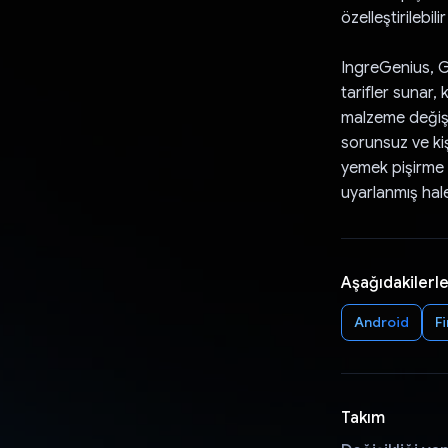
özelleştirilebil
IngreGenius, Ge
tarifler sunar, 
malzeme değişim
sorunsuz ve kiş
yemek pişirme d
uyarlanmış hal
Aşağıdakilerle
Android
F
Takım