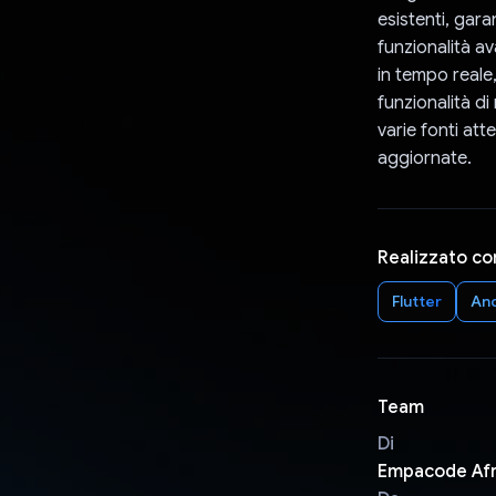
esistenti, gara
funzionalità av
in tempo reale,
funzionalità di
varie fonti att
aggiornate.
Realizzato co
Flutter
An
Team
Di
Empacode Afr