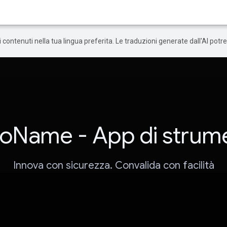
 i contenuti nella tua lingua preferita. Le traduzioni generate dall'AI pot
noName - App di strume
Innova con sicurezza. Convalida con facilità