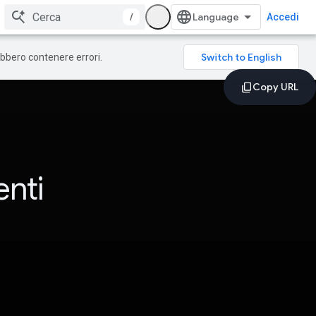
/
Accedi
rebbero contenere errori.
nti