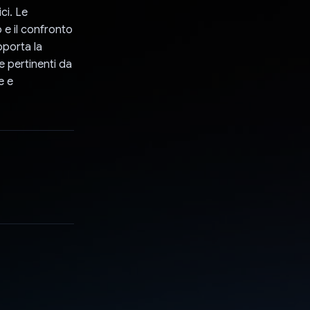
ci. Le
 e il confronto
pporta la
e pertinenti da
e e