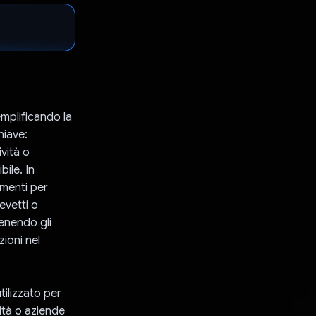
mplificando la
hiave:
ività o
ile. In
imenti per
evetti o
tenendo gli
zioni nel
tilizzato per
ità o aziende