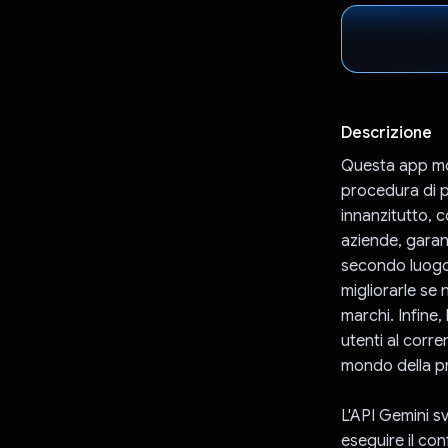
Descrizione
Questa app mob
procedura di pr
innanzitutto, c
aziende, garant
secondo luogo,
migliorarle se
marchi. Infine,
utenti al corre
mondo della pro
L'API Gemini sv
eseguire il con