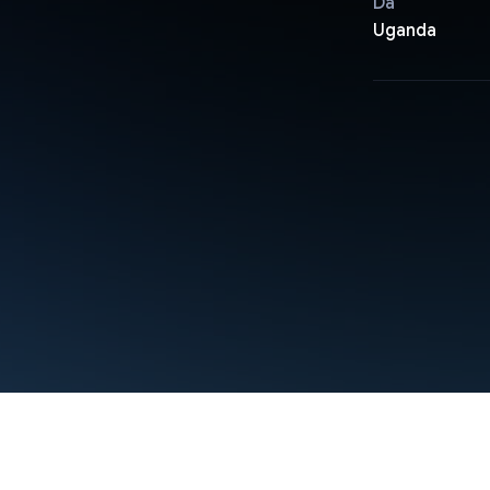
Da
Uganda