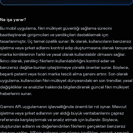
Oy verildi.
Ne işe yarar?
Bu mobil uygulama, fikri mülkiyet güvenliği sağlama sürecini
basitleştirerek girişimcileri ve yenilikçileri desteklemek için
tasarlanmıştır. Üç temel özellik sunar: İlk olarak, kullanıcıların benzersiz
işletme veya şirket adlarını kontrol edip oluşturmasına olanak tanıyarak
marka kimliklerinin farklı ve yasal olarak kullanılabilir olmasını sağlar.
İkinci olarak, yenilikçi fikirlerin kullanılabilirliğini kontrol eder ve
benzersiz değilse bunları iyileştirmeye yönelik öneriler sunar. Böylece,
başarılı patent veya ticari marka tescili alma şansını artırır. Son olarak
uygulama, kullanıcıları fikri mülkiyet dünyasındaki en son trendler, yasal
değişiklikler ve analizler hakkında bilgilendirerek güncel fikri mülkiyet
haberlerini sunar.
Gemini API, uygulamanın işlevselliğinde önemli bir rol oynar. Mevcut
işletme veya şirket adlarının yer aldığı büyük veritabanlarını çapraz
referansla karşılaştırmak ve analiz etmek için kullanılır. Böylece,
oluşturulan adların ve değerlendirilen fikirlerin gerçekten benzersiz
olmasını sağlar. API'nin gelişmiş veri işleme özellikleri, gerçek zamanlı