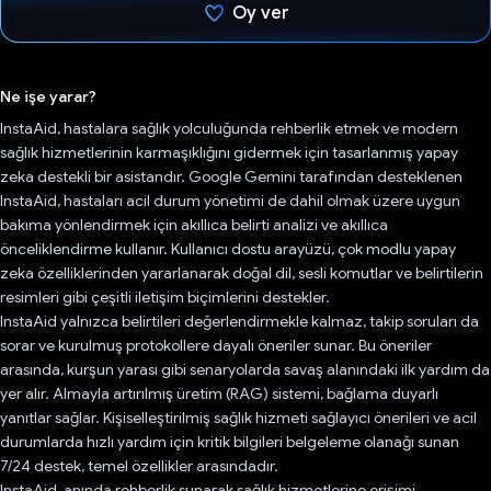
Oy ver
Oy verildi.
Ne işe yarar?
InstaAid, hastalara sağlık yolculuğunda rehberlik etmek ve modern
sağlık hizmetlerinin karmaşıklığını gidermek için tasarlanmış yapay
zeka destekli bir asistandır. Google Gemini tarafından desteklenen
InstaAid, hastaları acil durum yönetimi de dahil olmak üzere uygun
bakıma yönlendirmek için akıllıca belirti analizi ve akıllıca
önceliklendirme kullanır. Kullanıcı dostu arayüzü, çok modlu yapay
zeka özelliklerinden yararlanarak doğal dil, sesli komutlar ve belirtilerin
resimleri gibi çeşitli iletişim biçimlerini destekler.
InstaAid yalnızca belirtileri değerlendirmekle kalmaz, takip soruları da
sorar ve kurulmuş protokollere dayalı öneriler sunar. Bu öneriler
arasında, kurşun yarası gibi senaryolarda savaş alanındaki ilk yardım da
yer alır. Almayla artırılmış üretim (RAG) sistemi, bağlama duyarlı
yanıtlar sağlar. Kişiselleştirilmiş sağlık hizmeti sağlayıcı önerileri ve acil
durumlarda hızlı yardım için kritik bilgileri belgeleme olanağı sunan
7/24 destek, temel özellikler arasındadır.
InstaAid, anında rehberlik sunarak sağlık hizmetlerine erişimi