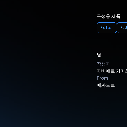
구성용 제품
Flutter
FL
팀
작성자:
자비에르 카마
From
에콰도르