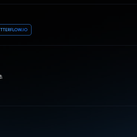
UTTERFLOW.IO
초