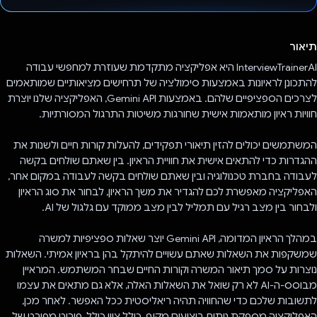
הצבעת!
תיאור
InterviewTrainerAI היא אפליקציה מתקדמת שעוזרת למחפשי עבודה
להתכונן לראיונות באמצעות סימולציה של תרחישים מציאותיים שמותאמים
לצרכים הספציפיים שלהם. באמצעות Gemini API, האפליקציה שלנו יוצרת
חוויות ראיון מותאמות אישית שחורגות משיטות התרגול המסורתיות.
המשתמשים יכולים להזין תיאורי תפקידים, להעלות קורות חיים ולשנות את
ההגדרות כדי להתאים אישית את חוויית הראיון. בין שאתם שולחים בקשה
לעבודה בחברת טכנולוגיה ובין שאתם שולחים בקשה לעבודה במקום אחר,
האפליקציה מאפשרת לכם להגדיר את משך הראיון, לבחור את סוג הראיון
ולבחור בין מצב רגיל עם תמליל לבין מצב ממוקד עם גלגול של AI.
במהלך הראיון המדומה, Gemini API יוצר שאלות ספציפיות למשרה
שמשקפות את השאלות שאתם עשויים להיתקל בהן בראיון אמיתי. השאלות
נוצרות על סמך תיאור המשרה וקורות החיים שבחר המשתמש. המראיין
מבוסס-ה-AI לא רק שואל את השאלות האלה, אלא גם מתאים את עצמו
לתשובות שלכם כדי שהחוויה תהיה ריאליסטית ככל האפשר. לאחר מכן,
האפליקציה מספקת ניתוח ביצועים מקיף, כולל ציון כולל, פירוט מפורט של