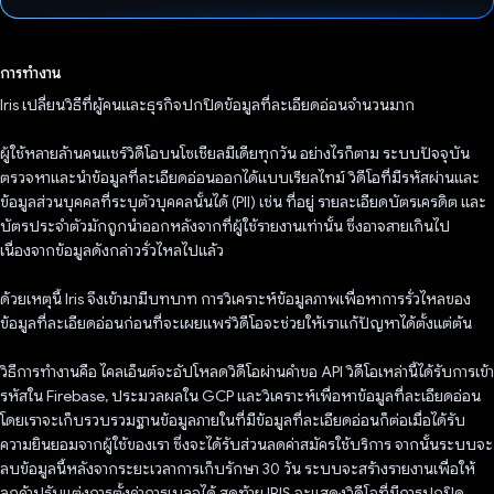
โหวตแล้ว
การทำงาน
Iris เปลี่ยนวิธีที่ผู้คนและธุรกิจปกปิดข้อมูลที่ละเอียดอ่อนจำนวนมาก
ผู้ใช้หลายล้านคนแชร์วิดีโอบนโซเชียลมีเดียทุกวัน อย่างไรก็ตาม ระบบปัจจุบัน
ตรวจหาและนำข้อมูลที่ละเอียดอ่อนออกได้แบบเรียลไทม์ วิดีโอที่มีรหัสผ่านและ
ข้อมูลส่วนบุคคลที่ระบุตัวบุคคลนั้นได้ (PII) เช่น ที่อยู่ รายละเอียดบัตรเครดิต และ
บัตรประจำตัวมักถูกนำออกหลังจากที่ผู้ใช้รายงานเท่านั้น ซึ่งอาจสายเกินไป
เนื่องจากข้อมูลดังกล่าวรั่วไหลไปแล้ว
ด้วยเหตุนี้ Iris จึงเข้ามามีบทบาท การวิเคราะห์ข้อมูลภาพเพื่อหาการรั่วไหลของ
ข้อมูลที่ละเอียดอ่อนก่อนที่จะเผยแพร่วิดีโอจะช่วยให้เราแก้ปัญหาได้ตั้งแต่ต้น
วิธีการทํางานคือ ไคลเอ็นต์จะอัปโหลดวิดีโอผ่านคําขอ API วิดีโอเหล่านี้ได้รับการเข้า
รหัสใน Firebase, ประมวลผลใน GCP และวิเคราะห์เพื่อหาข้อมูลที่ละเอียดอ่อน
โดยเราจะเก็บรวบรวมฐานข้อมูลภายในที่มีข้อมูลที่ละเอียดอ่อนก็ต่อเมื่อได้รับ
ความยินยอมจากผู้ใช้ของเรา ซึ่งจะได้รับส่วนลดค่าสมัครใช้บริการ จากนั้นระบบจะ
ลบข้อมูลนี้หลังจากระยะเวลาการเก็บรักษา 30 วัน ระบบจะสร้างรายงานเพื่อให้
ลูกค้าปรับแต่งการตั้งค่าการเบลอได้ สุดท้าย IRIS จะแสดงวิดีโอที่มีการปกปิด