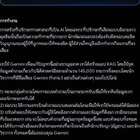
โหวตแล้ว
การทำงาน
การสร้างที่ปรึกษาทางศาสนาที่เป็น AI โดยเฉพาะที่ปรึกษาที่เลียนแบบอิมามชาว
มุสลิมนั้นถือเป็นความท้าทายที่ยากมาก นักพัฒนาแอปจะต้องรับผิดชอบต่อจิต
วิญญาณของผู้ใช้ที่ถูกหลอกให้หลงผิด ผู้ใช้ส่วนใหญ่จึงเลิกทำภารกิจแทนที่จะ
เสี่ยง
เราใช้ Gemini เพื่อแก้ปัญหานี้อย่างชาญฉลาด เราได้สร้างแอป RAG โดยใช้ชุด
ข้อมูลคำถามเกี่ยวกับนิติศาสตร์อิสลามจำนวน 145,000 รายการซึ่งตอบโดยนัก
วิชาการที่มีชื่อเสียง Gemini ทำงาน 3 อย่างในส่วนต่างๆ ของไปป์ไลน์
1) ขยายกลุ่มคำถามโดยการแปลคำถามเป็นภาษาอาหรับเพื่อให้เราดึงข้อมูลเวก
เตอร์ภาษาอาหรับได้
2) ย่อประวัติการแชทเป็นคำถามแบบสแตนด์อโลนเพื่อให้เราใช้พรอมต์ได้น้อยลง
3) ปรับคำตอบให้เหมาะกับผู้ใช้โดยอิงจากคำถามและข้อมูลที่ดึงมา เรามีขอบเขต
ที่เข้มงวดมาก เช่น จะไม่ตอบคำถามที่อยู่นอกชุดข้อมูลนี้เลย และคำตอบทั้งหมด
จะได้รับการอ้างอิงและลิงก์ตามแหล่งที่มาไปจนถึงสำนักปรัชญา (มัฎฮาบ) และนัก
วิชาการ ทั้งหมดนี้ต้องขอบคุณ Gemini