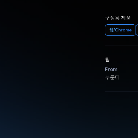
구성용 제품
웹/Chrome
팀
From
부룬디