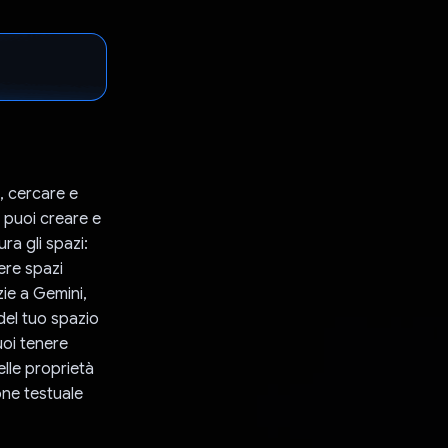
, cercare e
, puoi creare e
ra gli spazi:
ere spazi
zie a Gemini,
del tuo spazio
uoi tenere
elle proprietà
one testuale