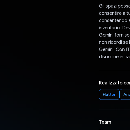
Gli spazi posso
consentire a tu
consentendo ag
inventario. Dev
Gemini fornisc
non ricordi se 
Gemini. Con ITM
disordine in ca
Realizzato co
Flutter
An
Team