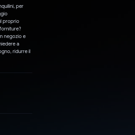
quilini, per
ggio
l proprio
forniture?
in negozio e
chiedere a
gno, ridurre il