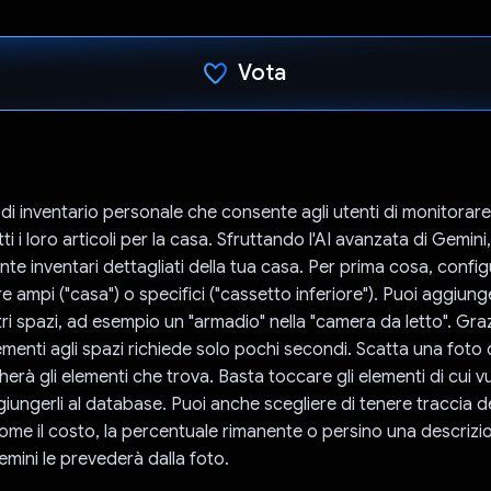
Vota
Ho votato
di inventario personale che consente agli utenti di monitorare
ti i loro articoli per la casa. Sfruttando l'AI avanzata di Gemini
nte inventari dettagliati della tua casa. Per prima cosa, configu
 ampi ("casa") o specifici ("cassetto inferiore"). Puoi aggiung
altri spazi, ad esempio un "armadio" nella "camera da letto". Gra
menti agli spazi richiede solo pochi secondi. Scatta una foto 
erà gli elementi che trova. Basta toccare gli elementi di cui v
iungerli al database. Puoi anche scegliere di tenere traccia d
 come il costo, la percentuale rimanente o persino una descrizi
Gemini le prevederà dalla foto.