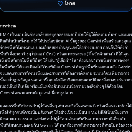
โหวต
โหวตแล้ว
การทำงาน
ITMZ เป็นแอปสินค้าคงคลังของบุคคลธรรมดาที่ช่วยให้ผู้ใช้ติดตาม ค้นหา และแชร์
สินค้าในบ้านทั้งหมดได้ ใช้ประโยชน์จาก AI ขั้นสูงของ Gemini เพื่อสร้างและดูแล
รักษาพื้นที่โฆษณาแบบละเอียดของบ้านคุณเองได้อย่างง่ายดาย ก่อนอื่นให้ตั้งค่า
พื้นที่ ซึ่งอาจกว้างๆ ไปเลย ("บ้าน") หรือเฉพาะเจาะจง ("ลิ้นชักด้านล่าง") ก็ได้ คุณ
เพิ่มพื้นที่ภายในพื้นที่อื่นๆ ได้ เช่น "ตู้เสื้อผ้า" ใน "ห้องนอน" การเพิ่มรายการต่างๆ
ในพื้นที่จะใช้เวลาเพียงไม่กี่วินาทีด้วย Gemini ถ่ายรูปพื้นที่ของคุณ แล้ว Gemini
จะแสดงรายการที่พบ เพียงแตะรายการที่ต้องการติดตาม ระบบก็จะเพิ่มรายการ
นั้นลงในฐานข้อมูล นอกจากนี้ คุณยังเลือกติดตามคุณสมบัติของสิ่งต่างๆ เช่น ราคา
เปอร์เซ็นต์ที่เหลือ หรือแม้แต่คำอธิบายแบบข้อความของสิ่งต่างๆ ได้ด้วย โดย
Gemini จะคาดคะเนข้อมูลเหล่านี้จากรูปภาพ
คุณแชร์พื้นที่ทำงานกับผู้ใช้คนอื่นๆ เช่น สมาชิกในครอบครัวหรือเพื่อนร่วมห้องได้
เพื่อให้ทุกคนจัดระเบียบสิ่งต่างๆ ได้อย่างเป็นระเบียบ ITMZ ไม่ได้เป็นเพียงการ
ติดตามแบบธรรมดา แต่ยังช่วยให้ผู้ใช้ถามคำถามที่เป็นภาษาธรรมชาติเกี่ยวกับ
พื้นที่โฆษณาของตนกับ Gemini ได้ หากต้องการค้นหารายการที่หายไปหรือตรวจ
สอบว่าคุณมีอุปกรณ์เพียงพอหรือไม่ Gemini ให้คำตอบที่เป็นประโยชน์ได้ทันที