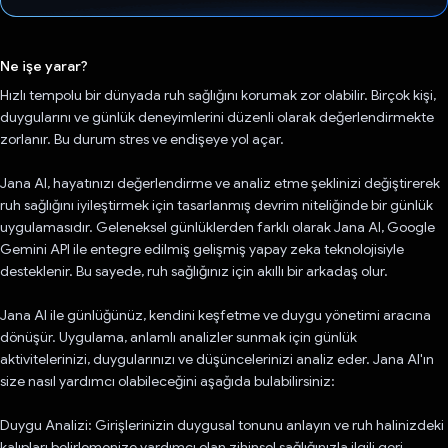
Oy verildi.
Ne işe yarar?
Hızlı tempolu bir dünyada ruh sağlığını korumak zor olabilir. Birçok kişi,
duygularını ve günlük deneyimlerini düzenli olarak değerlendirmekte
zorlanır. Bu durum stres ve endişeye yol açar.
Jana AI, hayatınızı değerlendirme ve analiz etme şeklinizi değiştirerek
ruh sağlığını iyileştirmek için tasarlanmış devrim niteliğinde bir günlük
uygulamasıdır. Geleneksel günlüklerden farklı olarak Jana AI, Google
Gemini API ile entegre edilmiş gelişmiş yapay zeka teknolojisiyle
desteklenir. Bu sayede, ruh sağlığınız için akıllı bir arkadaş olur.
Jana AI ile günlüğünüz, kendini keşfetme ve duygu yönetimi aracına
dönüşür. Uygulama, anlamlı analizler sunmak için günlük
aktivitelerinizi, duygularınızı ve düşüncelerinizi analiz eder. Jana AI'ın
size nasıl yardımcı olabileceğini aşağıda bulabilirsiniz:
Duygu Analizi: Girişlerinizin duygusal tonunu anlayın ve ruh halinizdeki
kalıpları belirlemenize yardımcı olan zihinsel sağlığınızla ilgili geri