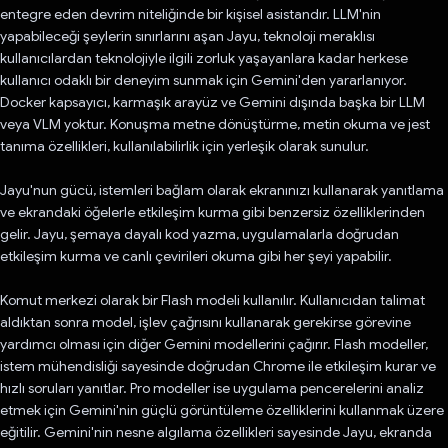
entegre eden devrim niteliğinde bir kişisel asistandır. LLM'nin
yapabileceği şeylerin sınırlarını aşan Jayu, teknoloji meraklısı
kullanıcılardan teknolojiyle ilgili zorluk yaşayanlara kadar herkese
kullanıcı odaklı bir deneyim sunmak için Gemini'den yararlanıyor.
Docker kapsayıcı, karmaşık arayüz ve Gemini dışında başka bir LLM
veya VLM yoktur. Konuşma metne dönüştürme, metin okuma ve jest
tanıma özellikleri, kullanılabilirlik için yerleşik olarak sunulur.
Jayu'nun gücü, istemleri bağlam olarak ekranınızı kullanarak yanıtlama
ve ekrandaki öğelerle etkileşim kurma gibi benzersiz özelliklerinden
gelir. Jayu, şemaya dayalı kod yazma, uygulamalarla doğrudan
etkileşim kurma ve canlı çevirileri okuma gibi her şeyi yapabilir.
Komut merkezi olarak bir Flash modeli kullanılır. Kullanıcıdan talimat
aldıktan sonra model, işlev çağrısını kullanarak gerekirse görevine
yardımcı olması için diğer Gemini modellerini çağırır. Flash modeller,
istem mühendisliği sayesinde doğrudan Chrome ile etkileşim kurar ve
hızlı soruları yanıtlar. Pro modeller ise uygulama pencerelerini analiz
etmek için Gemini'nin güçlü görüntüleme özelliklerini kullanmak üzere
eğitilir. Gemini'nin nesne algılama özellikleri sayesinde Jayu, ekranda