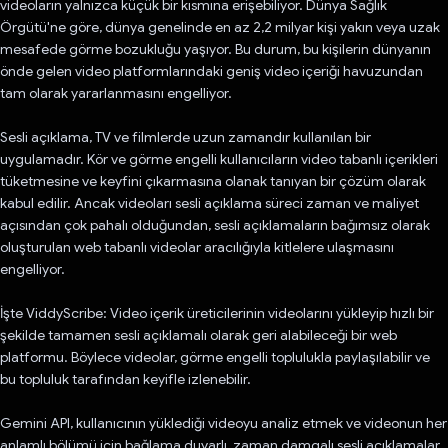
videoların yalnızca küçük bir kısmına erişebiliyor. Dünya Sağlık
Örgütü'ne göre, dünya genelinde en az 2,2 milyar kişi yakın veya uzak
mesafede görme bozukluğu yaşıyor. Bu durum, bu kişilerin dünyanın
önde gelen video platformlarındaki geniş video içeriği havuzundan
tam olarak yararlanmasını engelliyor.
Sesli açıklama, TV ve filmlerde uzun zamandır kullanılan bir
uygulamadır. Kör ve görme engelli kullanıcıların video tabanlı içerikleri
tüketmesine ve keyfini çıkarmasına olanak tanıyan bir çözüm olarak
kabul edilir. Ancak videoları sesli açıklama süreci zaman ve maliyet
açısından çok pahalı olduğundan, sesli açıklamaların bağımsız olarak
oluşturulan web tabanlı videolar aracılığıyla kitlelere ulaşmasını
engelliyor.
İşte ViddyScribe: Video içerik üreticilerinin videolarını yükleyip hızlı bir
şekilde tamamen sesli açıklamalı olarak geri alabileceği bir web
platformu. Böylece videolar, görme engelli toplulukla paylaşılabilir ve
bu topluluk tarafından keyifle izlenebilir.
Gemini API, kullanıcının yüklediği videoyu analiz etmek ve videonun her
anlamlı bölümü için bağlama duyarlı, zaman damgalı sesli açıklamalar